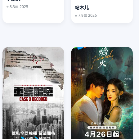
⭐ 8.3
📅 2025
帖木儿
⭐ 7.9
📅 2026