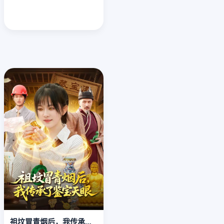
祖坟冒青烟后，我传承了鉴宝天眼