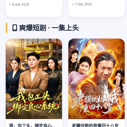
⭐ 7.9
📅 2026
⭐ 8.4
📅 2026
爽爆短剧 · 一集上头
我，包工头，绑定良心系统
老骥伏枥的我重回十八岁