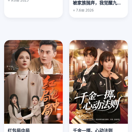
⭐ 9.0
📅 2025
被家族抛弃，我觉醒九亿属性点
⭐ 7.6
📅 2026
红包局中局
千金一掷，心动法则