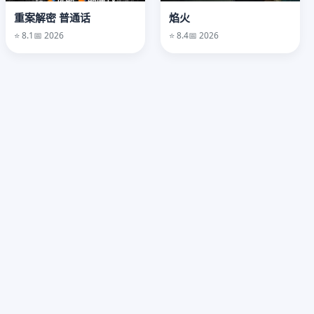
重案解密 普通话
焰火
⭐ 8.1
📅 2026
⭐ 8.4
📅 2026