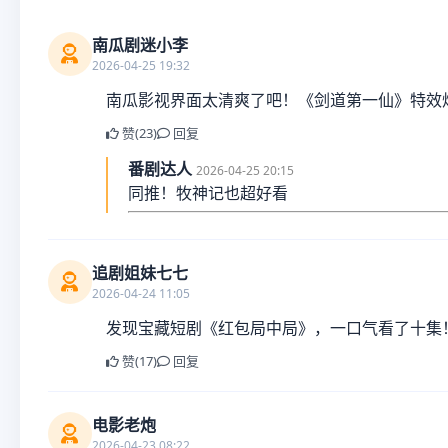
南瓜剧迷小李
2026-04-25 19:32
南瓜影视界面太清爽了吧！《剑道第一仙》特效炸
赞(23)
回复
番剧达人
2026-04-25 20:15
同推！牧神记也超好看
追剧姐妹七七
2026-04-24 11:05
发现宝藏短剧《红包局中局》，一口气看了十集
赞(17)
回复
电影老炮
2026-04-23 08:22