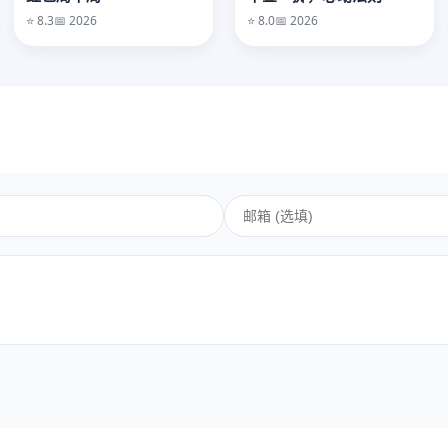
⭐ 8.3
📅 2026
⭐ 8.0
📅 2026