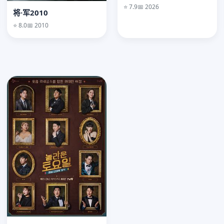
⭐ 7.9
📅 2026
将·军2010
⭐ 8.0
📅 2010