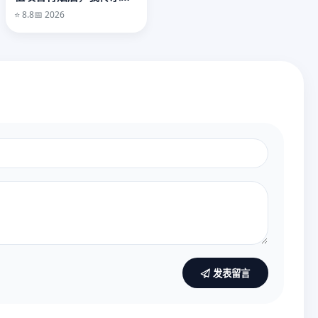
⭐ 8.8
📅 2026
发表留言